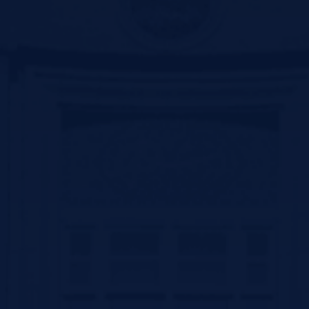
معاونت تحقیقات و فناوری دانشگاه علوم پزشکی زنجان
نظرسنجـــی
نظر شما در مورد خدمات درمانی
دانشکده علوم پزشکی سیرجان
چیست؟
عالی
خوب
متوسط
ضعیف
Contact us
سیرجان بلوار سید جمال الدین اسد ابادی جنب پارک ترافیک –کد پستی
:7816916338
تلفن: 31296800-034 و 31296809-034