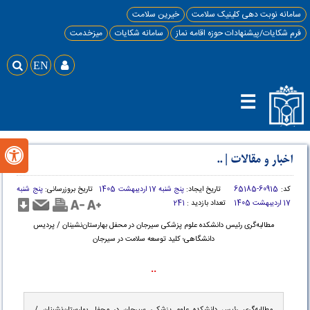
سامانه نوبت دهی کلینیک سلامت
خیرین سلامت
فرم شکایات/پیشنهادات حوزه اقامه نماز
سامانه شکایات
میزخدمت

EN

☰

اخبار و مقالات
|
..
کد:
60915-65185
تاریخ ایجاد:
پنج شنبه 17 اردیبهشت 1405
تاریخ بروزرسانی:
پنج شنبه
17 اردیبهشت 1405
تعداد بازدید :
241
مطالبه‌گری رئیس دانشکده علوم پزشکی سیرجان در محفل بهارستان‌نشینان / پردیس
دانشگاهی؛ کلید توسعه سلامت در سیرجان
..
مطالبه‌گری رئیس دانشکده علوم پزشکی سیرجان در محفل بهارستان‌نشینان /