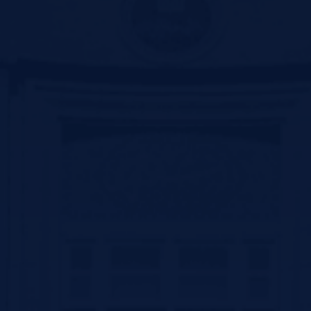
دانشگاه علوم پزشکی خراسان شمالی
معاونت تحقیقات و فناوری دانشگاه علوم پزشکی زنجان
نظرسنجـــی
نظر شما در مورد خدمات درمانی
دانشکده علوم پزشکی سیرجان
چیست؟
عالی
خوب
متوسط
ضعیف
Contact us
سیرجان بلوار سید جمال الدین اسد ابادی جنب پارک ترافیک –کد پستی
:7816916338
تلفن: 31296800-034 و 31296809-034