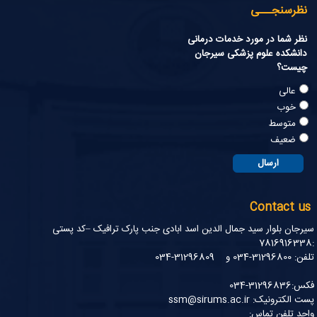
نظرسنجـــی
نظر شما در مورد خدمات درمانی
دانشکده علوم پزشکی سیرجان
چیست؟
عالی
خوب
متوسط
ضعیف
Contact us
سیرجان بلوار سید جمال الدین اسد ابادی جنب پارک ترافیک –کد پستی
:7816916338
تلفن: 31296800-034 و 31296809-034
فکس:31296836-034
پست الکترونیک: ssm@sirums.ac.ir
واحد تلفن تماس: