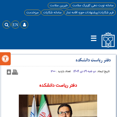
سامانه نوبت دهی کلینیک سلامت
خیرین سلامت
فرم شکایات/پیشنهادات حوزه اقامه نماز
سامانه شکایات
میزخدمت

EN

☰

دفتر ریاست دانشکده
تاریخ ایجاد:
دو شنبه 29 دی 1404
تعداد بازدید :
300
دفتر ریاست دانشکده