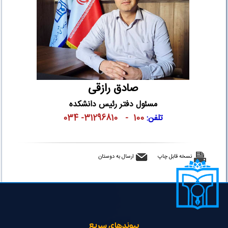
صادق رازقی
مسئول دفتر رئیس دانشکده
تلفن:
100 - 31296810- 034
نسخه قابل چاپ
ارسال به دوستان
پیوندهای سریع