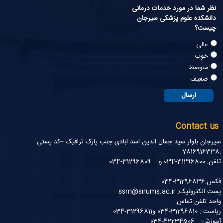
نظر شما در مورد خدمات درمانی
دانشکده علوم پزشکی سیرجان
چیست؟
عالی
خوب
متوسط
ضعیف
Contact us
سیرجان بلوار سید جمال الدین اسد ابادی جنب پارک ترافیک –کد پستی
:7816916338
تلفن: 31296800-034 و 31296809-034
فکس:31296836-034
پست الکترونیک: ssm@sirums.ac.ir
واحد تلفن تماس:
ریاست : 31296810-034 و31296811-034
آموزش: 42234506-034