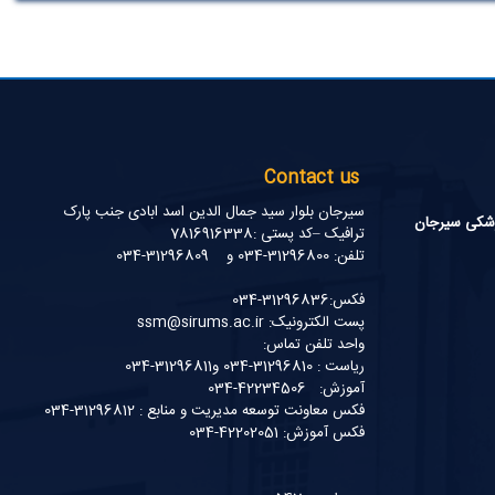
Contact us
سیرجان بلوار سید جمال الدین اسد ابادی جنب پارک
زشکی سیرجان
ترافیک –کد پستی :7816916338
تلفن: 31296800-034 و 31296809-034
فکس:31296836-034
پست الکترونیک: ssm@sirums.ac.ir
واحد تلفن تماس:
ریاست : 31296810-034 و31296811-034
آموزش: 42234506-034
فکس معاونت توسعه مدیریت و منابع : 31296812-034
فکس آموزش: 42202051-034