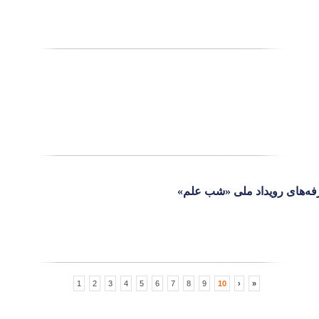
فه‌های رویداد ملی «شب علم»
1
2
3
4
5
6
7
8
9
10
›
»