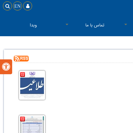

EN

تماس با ما
وبدا
