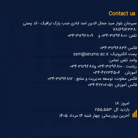
Contact us
سیرجان بلوار سید جمال الدین اسد ابادی جنب پارک ترافیک –کد پستی
:7816916338
تلفن: 31296800-034 و 31296809-034
فکس:31296836-034
پست الکترونیک: ssm@sirums.ac.ir
واحد تلفن تماس:
ریاست : 31296810-034 و31296811-034
آموزش: 42234506-034
فکس معاونت توسعه مدیریت و منابع : 31296812-034
فکس آموزش: 42202051-034
امروز: 18
بازدید کل: 255,553
آخرین بروزرسانی: چهار شنبه 14 مرداد 1405