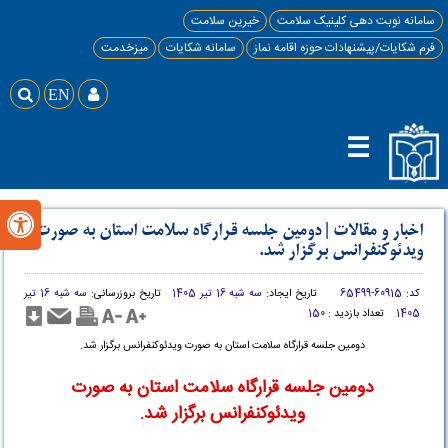
سامانه نوبت دهی کلینیک سلامت
خیرین سلامت
فرم شکایات/پیشنهادات حوزه اقامه نماز
سامانه شکایات
میزخدمت

EN

☰

اخبار و مقالات
|
دومین جلسه قرارگاه سلامت استان به صورت
ویدئوکنفرانس برگزار شد.
کد:
60915-65499
تاریخ ایجاد:
سه شبه 16 تیر 1405
تاریخ بروزرسانی:
سه شبه 16 تیر
1405
تعداد بازدید :
150
دومین جلسه قرارگاه سلامت استان به صورت ویدئوکنفرانس برگزار شد.
دومین جلسه قرارگاه سلامت استان به صورت
ویدئوکنفرانس برگزار شد.