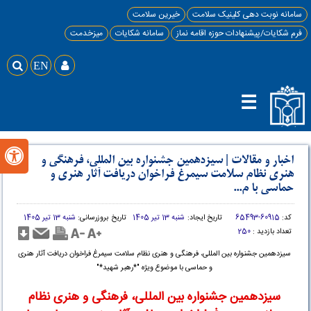
سامانه نوبت دهی کلینیک سلامت
خیرین سلامت
فرم شکایات/پیشنهادات حوزه اقامه نماز
سامانه شکایات
میزخدمت

EN

☰

اخبار و مقالات
|
سیزدهمین جشنواره بین المللی، فرهنگی و
هنری نظام سلامت سیمرغ فراخوان دریافت آثار هنری و
حماسی با م...
کد:
60915-65493
تاریخ ایجاد:
شنبه 13 تیر 1405
تاریخ بروزرسانی:
شنبه 13 تیر 1405
تعداد بازدید :
250
سیزدهمین جشنواره بین المللی، فرهنگی و هنری نظام سلامت سیمرغ فراخوان دریافت آثار هنری
و حماسی با موضوع ویژه "*رهبر شهید*"
سیزدهمین جشنواره بین المللی، فرهنگی و هنری نظام