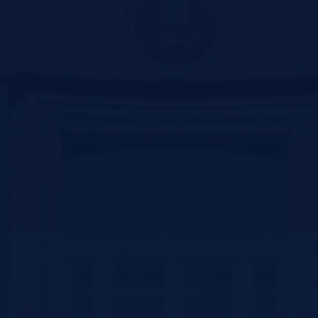
دانشگاه علوم پزشکی خراسان شمالی
معاونت تحقیقات و فناوری دانشگاه علوم پزشکی زنجان
نظرسنجـــی
نظر شما در مورد خدمات درمانی
دانشکده علوم پزشکی سیرجان
چیست؟
عالی
خوب
متوسط
ضعیف
Contact us
سیرجان بلوار سید جمال الدین اسد ابادی جنب پارک ترافیک –کد پستی
:7816916338