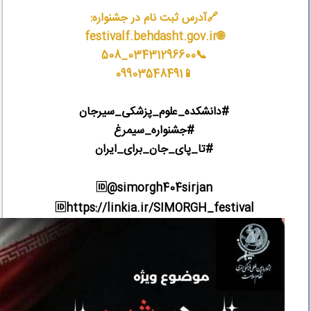
🔗
آدرس ثبت نام در جشنواره
:
🌐festivalf.behdasht.gov.ir
📞03431296600_508
📱09903548491
#
دانشکده_علوم_پزشکی_سیرجان
#
جشنواره_سیمرغ
#
تا_پای_جان_برای_ایران
🆔️@simorgh404sirjan
🆔️https://linkia.ir/SIMORGH_festival