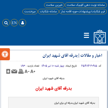
سامانه نوبت دهی کلینیک سلامت
خیرین سلامت
فرم شکایات/پیشنهادات حوزه اقامه نماز
سامانه شکایات
میزخدمت

EN

☰

اخبار و مقالات
|
بدرقه آقای شهید ایران
کد:
60915-65484
تاریخ ایجاد:
چهار شنبه 10 تیر 1405
تعداد بازدید :
183
بدرقه آقای شهید ایران
بدرقه آقای شهید ایران
بدرقه آقای شهید ایران،بدرقه ای برای ایران