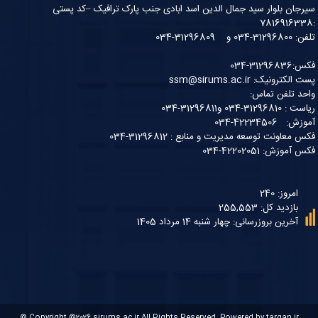
سیرجان بلوار سید جمال الدین اسد ابادی جنب پارک ترافیک –کد پستی
:7816916338
تلفن: 31296800-034 و 31296809-034
فکس:31296836-034
پست الکترونیک: ssm@sirums.ac.ir
واحد تلفن تماس:
ریاست : 31296810-034 و31296811-034
آموزش: 42234506-034
فکس معاونت توسعه مدیریت و منابع : 31296812-034
فکس آموزش: 42202051-034
امروز: 240
بازدید کل: 255,553
آخرین بروزرسانی: چهار شنبه 14 مرداد 1405
© Copyright ©2026
sirums.ac.ir
All Rights Reserved. Powered by
targan.ir