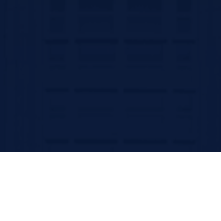
Contact us
سیرجان بلوار سید جمال الدین اسد ابادی جنب پارک ترافیک –کد پستی
:7816916338
تلفن: 31296800-034 و 31296809-034
فکس:31296836-034
پست الکترونیک: ssm@sirums.ac.ir
واحد تلفن تماس:
ریاست : 31296810-034 و31296811-034
آموزش: 42234506-034
فکس معاونت توسعه مدیریت و منابع : 31296812-034
فکس آموزش: 42202051-034
امروز: 488
بازدید کل: 258,324
آخرین بروزرسانی: دو شنبه 19 مرداد 1405