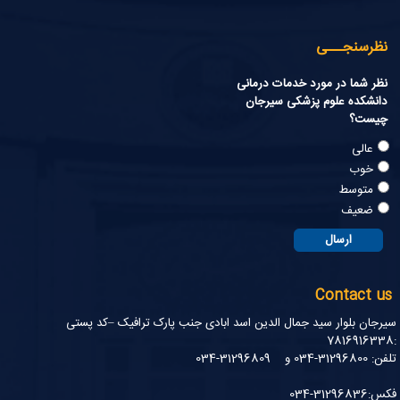
نظرسنجـــی
نظر شما در مورد خدمات درمانی
دانشکده علوم پزشکی سیرجان
چیست؟
عالی
خوب
متوسط
ضعیف
Contact us
سیرجان بلوار سید جمال الدین اسد ابادی جنب پارک ترافیک –کد پستی
:7816916338
تلفن: 31296800-034 و 31296809-034
فکس:31296836-034