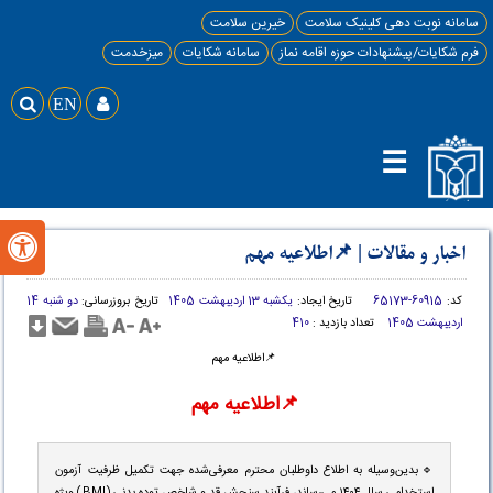
سامانه نوبت دهی کلینیک سلامت
خیرین سلامت
فرم شکایات/پیشنهادات حوزه اقامه نماز
سامانه شکایات
میزخدمت

EN

☰

اخبار و مقالات
|
📌اطلاعیه مهم
کد:
60915-65173
تاریخ ایجاد:
یکشبه 13 اردیبهشت 1405
تاریخ بروزرسانی:
دو شنبه 14
اردیبهشت 1405
تعداد بازدید :
410
📌اطلاعیه مهم
📌اطلاعیه مهم
🔹بدین‌وسیله به اطلاع داوطلبان محترم معرفی‌شده جهت تکمیل ظرفیت آزمون
استخدامی سال ۱۴۰۴ می‌رساند، فرآیند سنجش قد و شاخص توده بدنی (BMI) ویژه