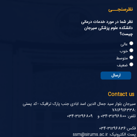
نظرسنجـــی
نظر شما در مورد خدمات درمانی
دانشکده علوم پزشکی سیرجان
چیست؟
عالی
خوب
متوسط
ضعیف
Contact us
سیرجان بلوار سید جمال الدین اسد ابادی جنب پارک ترافیک –کد پستی
:7816916338
تلفن: 31296800-034 و 31296809-034
فکس:31296836-034
پست الکترونیک: ssm@sirums.ac.ir