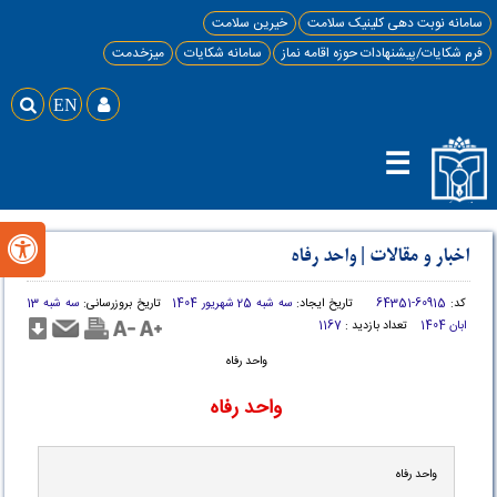
سامانه نوبت دهی کلینیک سلامت
خیرین سلامت
فرم شکایات/پیشنهادات حوزه اقامه نماز
سامانه شکایات
میزخدمت

EN

☰

اخبار و مقالات
|
واحد رفاه
کد:
60915-64351
تاریخ ایجاد:
سه شبه 25 شهریور 1404
تاریخ بروزرسانی:
سه شبه 13
ابان 1404
تعداد بازدید :
1167
واحد رفاه
واحد رفاه
واحد رفاه